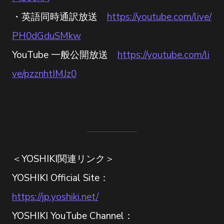
・英語同時通訳放送
https://youtube.com/live/
PH0dGduSMkw
YouTube 一般公開放送
https://youtube.com/li
ve/pzznhtIMJz0
＜YOSHIKI関連リンク＞
YOSHIKI Official Site：
https://jp.yoshiki.net/
YOSHIKI YouTube Channel：