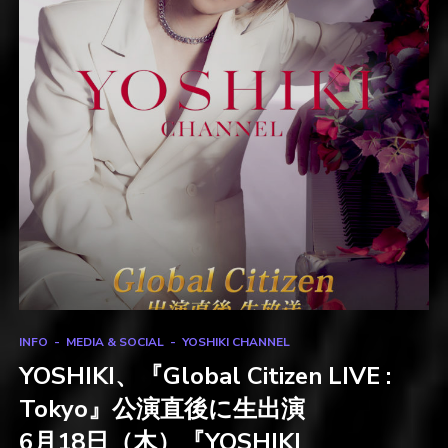
INFO
MEDIA & SOCIAL
YOSHIKI CHANNEL
YOSHIKI、『Global Citizen LIVE :
Tokyo』公演直後に生出演
6月18日（木）『YOSHIKI