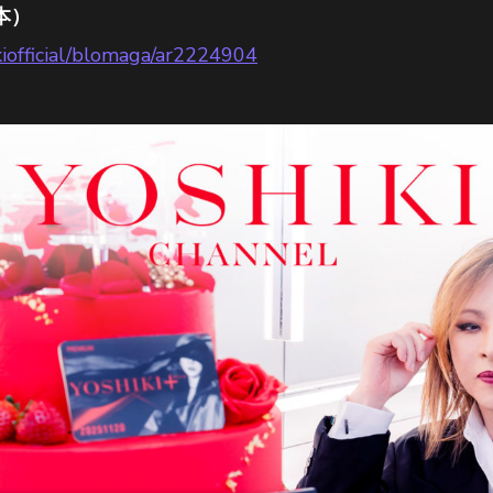
本）
hikiofficial/blomaga/ar2224904