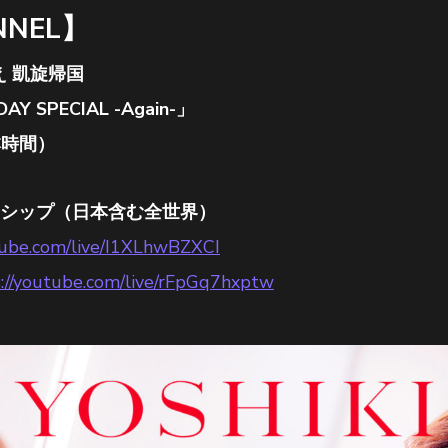
NNEL】
え 凱旋帰国
Y SPECIAL -Again-」
本時間）
メンバーシップ（日本含む全世界）
tube.com/live/I1XLhwBZXCI
s://youtube.com/live/rFpGq7hxptw