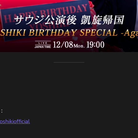
l：
hikiofficial