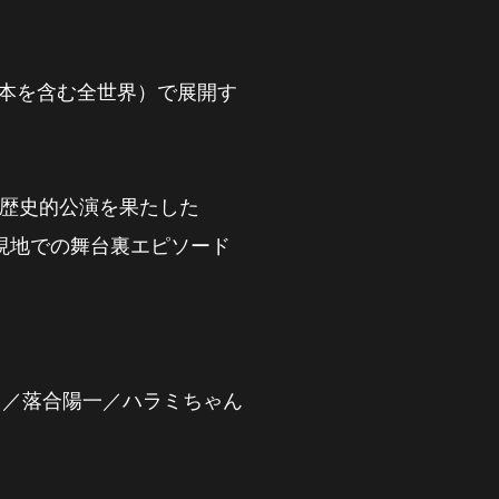
（日本を含む全世界）で展開す
で歴史的公演を果たした
、現地での舞台裏エピソード
ろゆき／落合陽一／ハラミちゃん