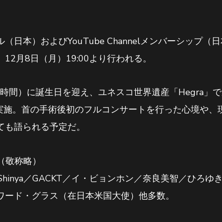
日本）およびYouTube Channelメンバーシップ
にて、12月8日（月）19:00より行われる。
地時間）に誕生日を迎え、ユネスコ世界遺産「Hegra」
ーを実施。首の手術後初のフルコンサートを行った心境や
ても語られる予定だ。
（敬称略）
ZO／Shinya／GACKT／イ・ビョンホン／奈良美智／ひ
ワード・グラス（在日本米国大使）他多数。