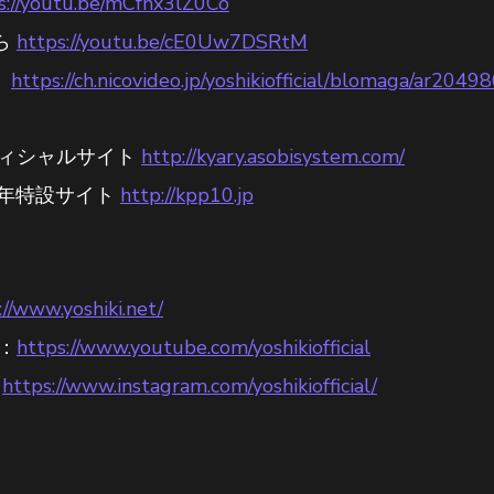
s://youtu.be/mCfnx3lZ0Co
ら
https://youtu.be/cE0Uw7DSRtM
）
https://ch.nicovideo.jp/yoshikiofficial/blomaga/ar2049
フィシャルサイト
http://kyary.asobisystem.com/
周年特設サイト
http://kpp10.jp
://www.yoshiki.net/
l：
https://www.youtube.com/yoshikiofficial
:
https://www.instagram.com/yoshikiofficial/