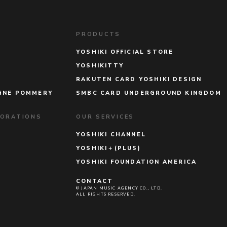
PRODUCTS
YOSHIKI OFFICIAL STORE
YOSHIKITTY
RAKUTEN CARD YOSHIKI DESIGN
GNE POMMERY
SMBC CARD UNDERGROUND KINGDOM
BORATIONS
OUR SERVICES
YOSHIKI CHANNEL
YOSHIKI＋(PLUS)
YOSHIKI FOUNDATION AMERICA
CONTACT
© JAPAN MUSIC AGENCY CO., LTD.
ALL RIGHTS RESERVED.