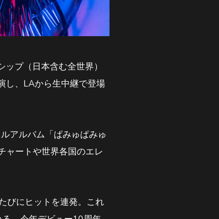
バーシップ（日本含む全世界）
出演し、LAから生中継で登場
フルアルバム「ぱみゅぱみゅ
合チャートや世界各国のエレ
すたびにヒットを連発。これ