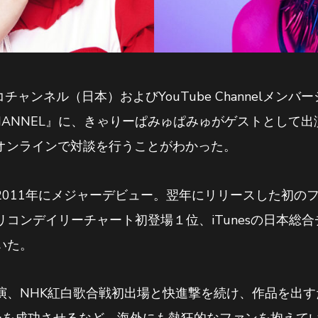
チャンネル（日本）およびYouTube Channelメン
 CHANNEL』に、きゃりーぱみゅぱみゅがゲストとして
IKIとオンラインで対談を行うことがわかった。
2011年にメジャーデビュー。翌年にリリースした初の
コンデイリーチャート初登場１位、iTunesの日本総
いた。
演、NHK紅白歌合戦初出場と快進撃を続け、作品を出