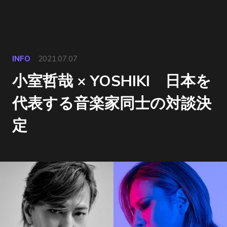
INFO
2021.07.07
小室哲哉 × YOSHIKI 日本を
代表する音楽家同士の対談決
定