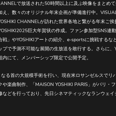
 CHANNELで放送された50時間以上に及ぶ映像をまとめ
え、数々のオリジナル年末企画が準備進行中。VISUA
SHIKI CHANNELが訪れた世界各地と繋がる年末ご
でYOSHIKI2025巨大年賀状の作成。ファン参加型SNS連動
戦」やYOSHIKIアートの紹介、e-sportsに挑戦す
プで予測不可能な展開の生放送を敢行する。さらに、YOS
組内にて、メンバーシップ限定で公開予定。
3度目となる首の大規模手術を行い、現在米ロサンゼルスで
楽曲制作、「MAISON YOSHIKI PARIS」がパ
修などを行っており、先日シネマティックなランウェイ