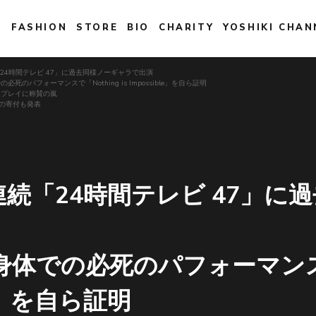
E
FASHION
STORE
BIO
CHARITY
YOSHIKI CHAN
連続「24時間テレビ 47」に過去同様ノーギャラで出演
死のパフォーマンスで「Nothing is Impossible」を自ら証明
ムプレイに称賛の嵐
円の寄付も発表
2夜連続「24時間テレビ 47」
体での必死のパフォーマンスで
ble」を自ら証明