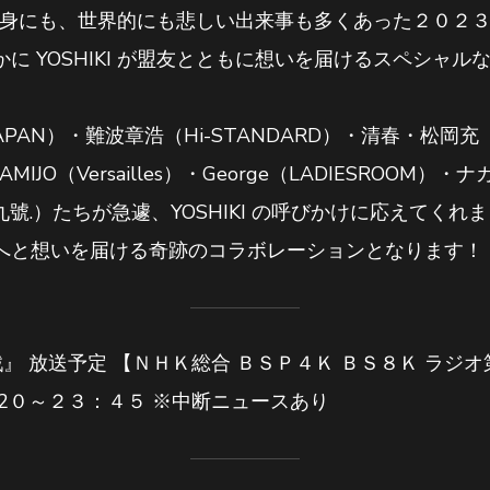
KI 自身にも、世界的にも悲しい出来事も多くあった２０２
に YOSHIKI が盟友とともに想いを届けるスペシャ
 JAPAN）・難波章浩（Hi-STANDARD）・清春・松岡
MIJO（Versailles）・George（LADIESROOM）・ナ
ス九號.）たちが急遽、YOSHIKI の呼びかけに応えてくれ
へと想いを届ける奇跡のコラボレーションとなります！
』 放送予定 【ＮＨＫ総合 ＢＳＰ４Ｋ ＢＳ８Ｋ ラジオ
2０～２３：４５ ※中断ニュースあり