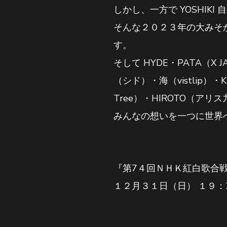
しかし、一方で YOSHI
そんな２０２３年の大みそか
す。
そして HYDE・PATA（X
（シド）・海（vistlip）・KA
Tree）・HIROTO（アリ
みんなの想いを一つに世界
『第7４回ＮＨＫ紅白歌合戦
１２月３１日（日） １９：