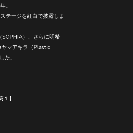
３年。
ルなステージを紅白で披露しま
充（SOPHIA）、さらに明希
カヤマアキラ（Plastic
ました。
第１】