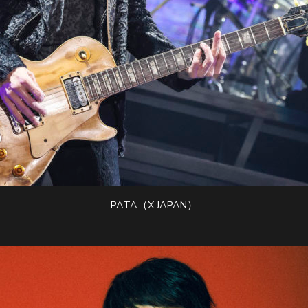
PATA（X JAPAN）