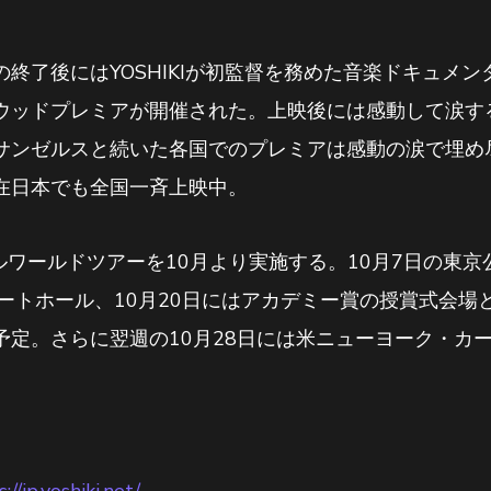
了後にはYOSHIKIが初監督を務めた音楽ドキュメンタリ
」のハリウッドプレミアが開催された。上映後には感動して涙
ンゼルスと続いた各国でのプレミアは感動の涙で埋め尽く
は、現在日本でも全国一斉上映中。
シカルワールドツアーを10月より実施する。10月7日の東
ートホール、10月20日にはアカデミー賞の授賞式会場
予定。さらに翌週の10月28日には米ニューヨーク・カ
://jp.yoshiki.net/