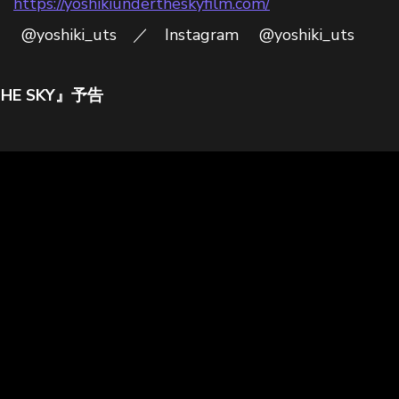
）
https://yoshikiundertheskyfilm.com/
yoshiki_uts ／ Instagram @yoshiki_uts
THE SKY』予告