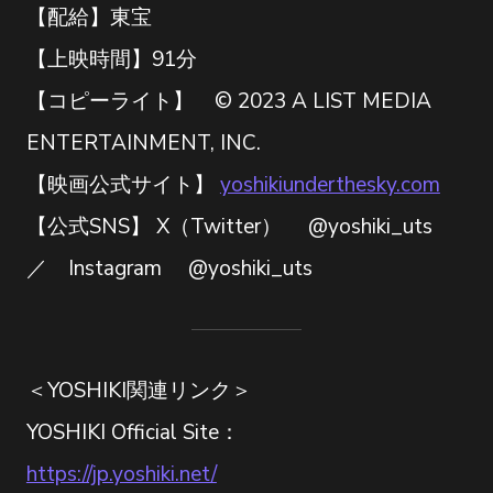
【配給】東宝
【上映時間】91分
【コピーライト】 © 2023 A LIST MEDIA
ENTERTAINMENT, INC.
【映画公式サイト】
yoshikiunderthesky.com
【公式SNS】 X（Twitter） @yoshiki_uts
／ Instagram @yoshiki_uts
＜YOSHIKI関連リンク＞
YOSHIKI Official Site：
https://jp.yoshiki.net/