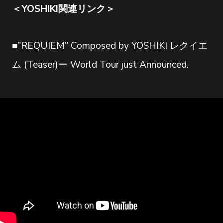
＜YOSHIKI関連リンク＞
■”REQUIEM” Composed by YOSHIKI レクイエ
ム (Teaser)ー World Tour just Announced.