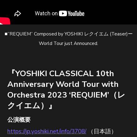
■”REQUIEM” Composed by YOSHIKI レクイエム (Teaser)ー
World Tour just Announced.
『YOSHIKI CLASSICAL 10th
Anniversary World Tour with
Orchestra 2023 ‘REQUIEM’（レ
クイエム）』
公演概要
https://jp.yoshiki.net/info/3708/
（日本語）