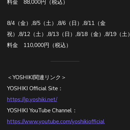
料金 88,000円（税込）
8/4（金）,8/5（土）,8/6（日）,8/11（金
祝）,8/12（土）,8/13（日）,8/18（金）,8/19（土
料金 110,000円（税込）
＜YOSHIKI関連リンク＞
YOSHIKI Official Site：
https://jp.yoshiki.net/
YOSHIKI YouTube Channel：
https://www.youtube.com/yoshikiofficial