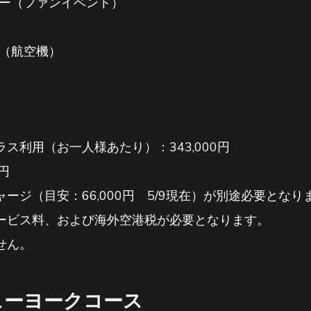
ティー（ファンイベント）
→（航空機）
ス利用（お一人様あたり）：343,000円
円
ージ（目安：66,000円 5/9現在）が別途必要とな
ービス料、および海外空港税が必要となります。
せん。
ューヨークコース