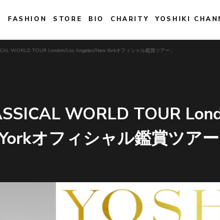
E
FASHION
STORE
BIO
CHARITY
YOSHIKI CHAN
SICAL WORLD TOUR London/Los Angeles/New Yorkオフィシャル鑑賞ツアー」
SSICAL WORLD TOUR Lond
New Yorkオフィシャル鑑賞ツア