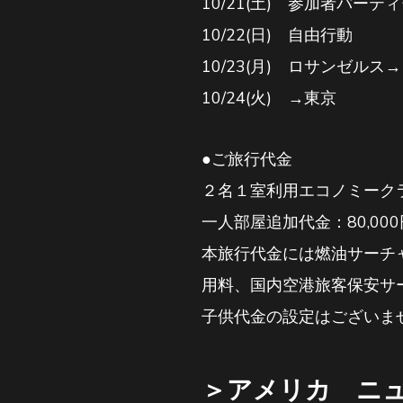
10/21(土) 参加者パー
10/22(日) 自由行動
10/23(月) ロサンゼルス
10/24(火) →東京
●ご旅行代金
２名１室利用エコノミークラ
一人部屋追加代金：80,000
本旅行代金には燃油サーチャ
用料、国内空港旅客保安サ
子供代金の設定はございま
＞アメリカ ニ