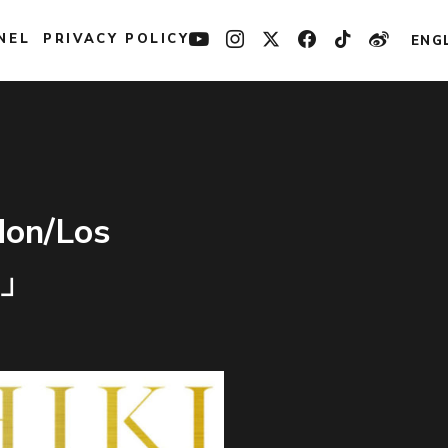
NEL
PRIVACY POLICY
ENG
on/Los
ー」