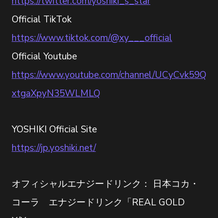
https://twitter.com/yoshiki_s_star
Official TikTok
https://www.tiktok.com/@xy___official
Official Youtube
https://www.youtube.com/channel/UCyCvk59Q
xtgaXpyN35WLMLQ
YOSHIKI Official Site
https://jp.yoshiki.net/
オフィシャルエナジードリンク： 日本コカ・
コーラ エナジードリンク「REAL GOLD