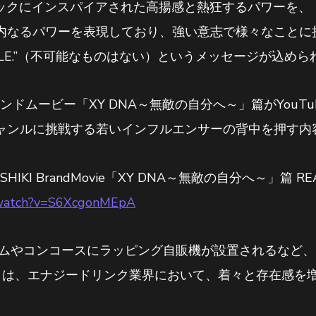
ロックにインスパイアされた高揚感と熱狂するパワーを、
なるパワーを表現しており、強い意志で様々なことに挑戦
POSSIBLE.”（不可能なものはない）というメッセージが込め
ンドムービー「XY DNA～無敵の自分へ～」篇がYouTub
ャンルに挑戦する若いインフルエンサーの背中を押す内
IKI BrandMovie「XY DNA～無敵の自分へ～」篇 REAL
/watch?v=S6XcgonMEpA
ホームやコンコースにラッピング自販機が設置されるなど
Y」は、エナジードリンク業界において、着々と存在感を