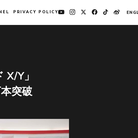
NEL
PRIVACY POLICY
ENG
 X/Y」
万本突破