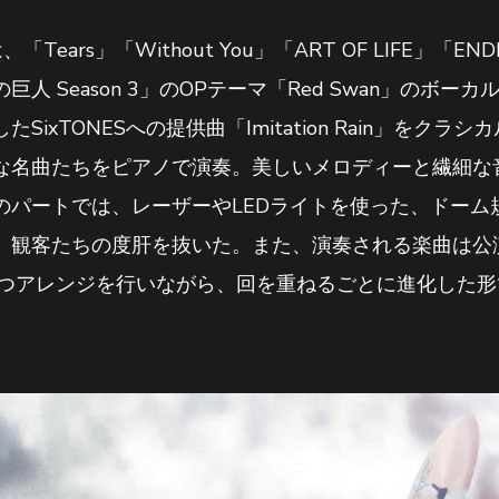
ars」「Without You」「ART OF LIFE」「ENDL
人 Season 3」のOPテーマ「Red Swan」のボ
ixTONESへの提供曲「Imitation Rain」をク
な名曲たちをピアノで演奏。美しいメロディーと繊細な
のパートでは、レーザーやLEDライトを使った、ドーム
、観客たちの度肝を抜いた。また、演奏される楽曲は公
ずつアレンジを行いながら、回を重ねるごとに進化した