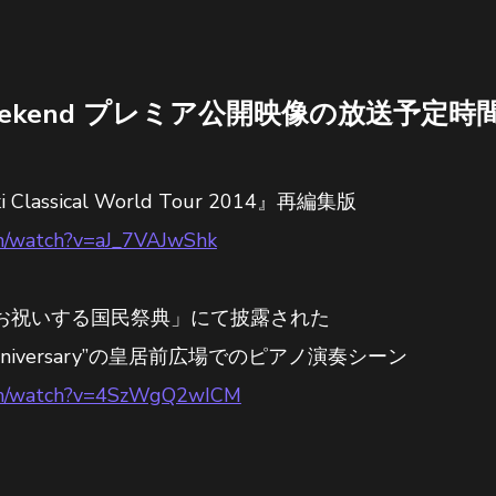
c Weekend プレミア公開映像の放送予定時
ki Classical World Tour 2014』再編集版
m/watch?v=aJ_7VAJwShk
お祝いする国民祭典」にて披露された
nniversary”の皇居前広場でのピアノ演奏シーン
com/watch?v=4SzWgQ2wICM