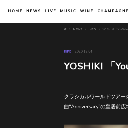
HOME
NEWS
LIVE
MUSIC
WINE
CHAMPAGN
NEWS
INFO
YOSHIKI 「YouTu
INFO
2020.12.04
YOSHIKI 「Y
クラシカルワールドツアーの
曲“Anniversary”の