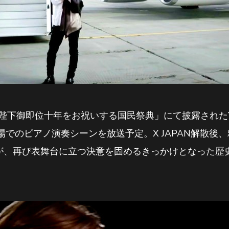
陛下御即位十年をお祝いする国民祭典」にて披露されたYO
の皇居前広場でのピアノ演奏シーンを放送予定。X JAPAN解
KIが、再び表舞台に立つ決意を固めるきっかけとなった